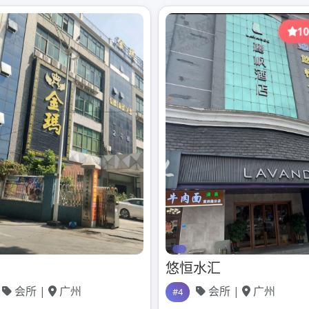
广州，想要享受一场高品质的品茶体验，大圈工作室是个不
CONTINUE READING
广州高端大圈资源的构成及特点解析