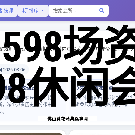
598场
98休闲
佛山葵花蒲典桑拿网