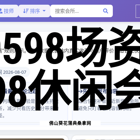
598场
98休闲
佛山葵花蒲典桑拿网